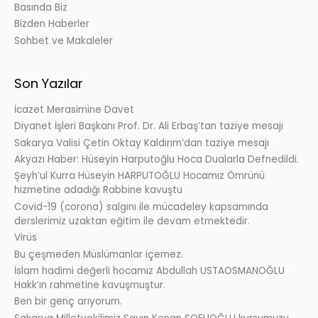
Basında Biz
Bizden Haberler
Sohbet ve Makaleler
Son Yazılar
İcazet Merasimine Davet
Diyanet İşleri Başkanı Prof. Dr. Ali Erbaş’tan taziye mesajı
Sakarya Valisi Çetin Oktay Kaldırım’dan taziye mesajı
Akyazı Haber: Hüseyin Harputoğlu Hoca Dualarla Defnedildi.
Şeyh’ul Kurra Hüseyin HARPUTOĞLU Hocamız Ömrünü
hizmetine adadığı Rabbine kavuştu
Covid-19 (corona) salgını ile mücadeley kapsamında
derslerimiz uzaktan eğitim ile devam etmektedir.
Virüs
Bu çeşmeden Müslümanlar içemez.
İslam hadimi değerli hocamız Abdullah USTAOSMANOĞLU
Hakk’ın rahmetine kavuşmuştur.
Ben bir genç arıyorum.