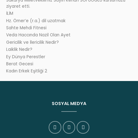
Sakarya Milletvekilimiz Sayın Kenan SOFUOĞLU kursumuzu
ziyaret etti.
İLİM
Hz. Ömer’e (r.a.) dil uzatmak
Sahte Mehdi Fitnesi
Veda Haccında Nazil Olan Ayet
Gericilik ve İlericilik Nedir?
Laiklik Nedir?
Ey Dünya Perestler
Berat Gecesi
Kadın Erkek Eşitliği 2
SOSYAL MEDYA